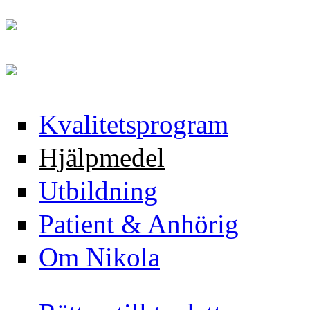
Hoppa till huvudinnehåll
Skip to navigation
Kvalitetsprogram
Hjälpmedel
Utbildning
Patient & Anhörig
Om Nikola