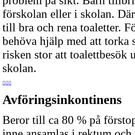
problem på sikt. Barn tillbr
förskolan eller i skolan. Där
till bra och rena toaletter.
behöva hjälp med att torka s
risken stor att toalettbesök
skolan.



Avföringsinkontinens
Beror till ca 80 % på försto
inne ansamlas i rektum och 