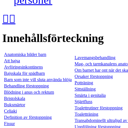


Innehållsförteckning
Anatomiska bilder barn
Lavemangsbehandling
Att bajsa
Mag- och tarmkanalens anato
Avföringsinkontinens
Om barnet har ont när det ska
Bajsskala för spädbarn
Orsaker förstoppning
Barn som inte vill sluta använda blöja
Potträning
Behandling förstoppning
Sittställning
Blödning i anus och rektum
Smärta i genitalia
Bristolskala
Stjärtfluss
Buksmärtor
Toalettrutiner förstoppning
Celiaki
Toaletträning
Definition av förstoppning
Transabdominellt ultraljud av
Fissur
Uppföljning förstoppning