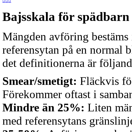



Bajsskala för spädbarn
Mängden avföring bestäms i 
referensytan på en normal bl
det definitionerna är följand
Smear/smetigt:
Fläckvis fö
Förekommer oftast i samba
Mindre än 25%:
Liten män
med referensytans gränslinje