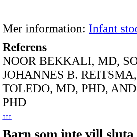
Mer information:
Infant sto
Referens
NOOR BEKKALI, MD, SO
JOHANNES B. REITSMA,
TOLEDO, MD, PHD, AND
PHD



Barn som inte vill slut