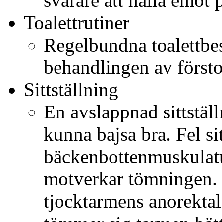
svårare att hålla emot p
Toalettrutiner
Regelbundna toalettbes
behandlingen av först
Sittställning
En avslappnad sittställ
kunna bajsa bra. Fel si
bäckenbottenmuskulatu
motverkar tömningen. R
tjocktarmens anorektal