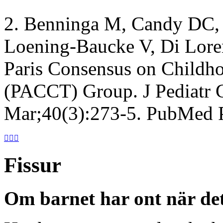
2. Benninga M, Candy DC,
Loening-Baucke V, Di Lore
Paris Consensus on Childh
(PACCT) Group. J Pediatr G
Mar;40(3):273-5. PubMed



Fissur
Om barnet har ont när det