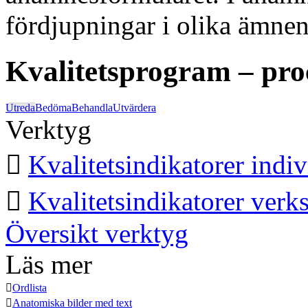
fördjupningar i olika ämnen
Kvalitetsprogram – pro
Utreda
Bedöma
Behandla
Utvärdera
Verktyg

Kvalitetsindikatorer indiv

Kvalitetsindikatorer verk
Översikt verktyg
Läs mer

Ordlista

Anatomiska bilder med text