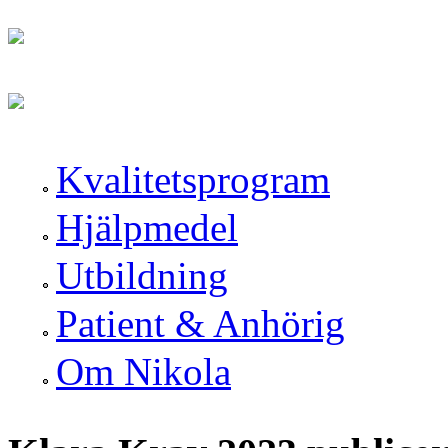
Hoppa till huvudinnehåll
Skip to navigation
Kvalitetsprogram
Hjälpmedel
Utbildning
Patient & Anhörig
Om Nikola