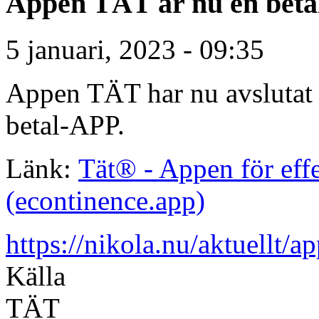
Appen TÄT är nu en beta
5 januari, 2023 - 09:35
Appen TÄT har nu avslutat 
betal-APP.
Länk:
Tät® - Appen för eff
(econtinence.app)
https://nikola.nu/aktuellt/a
Källa
TÄT