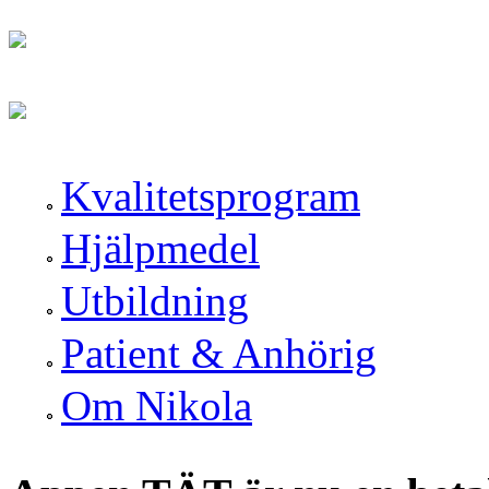
Hoppa till huvudinnehåll
Skip to navigation
Kvalitetsprogram
Hjälpmedel
Utbildning
Patient & Anhörig
Om Nikola